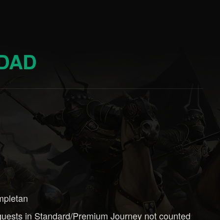
IDAD
ompletan
 quests in Standard/Premium Journey not counted