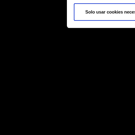
Algunas son necesarias para
información técnica y sobre 
Solo usar cookies nece
ejemplo a través de redes so
partes de nuestras cookies c
Encontrarás todos los detalle
menú «Ajustes» de más abaj