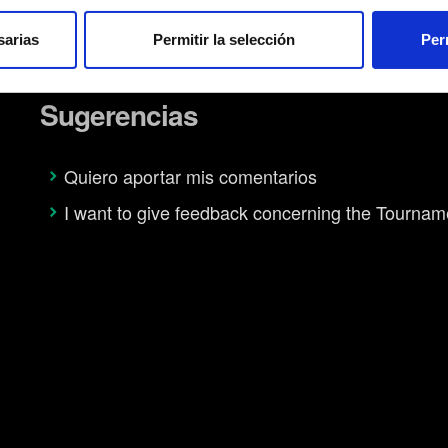
 que funcionen los elementos de la web. Otras son opcionales y
Glosario no oficial de GWENT
el contenido para que la web encaje mejor contigo. Para ayudarn
sarias
Permitir la selección
Per
ciales, con algo nuestro que pueda resultarte interesante, en o
on nuestro socios. Eso sí, todas estas cookies opcionales requie
Sugerencias
s sobre nuestro uso de las cookies y podrás modificar tus prefe
o.
Quiero aportar mis comentarios
I want to give feedback concerning the Tournam