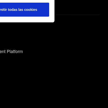
 nos proporcionan
os a contactar contigo, por
mitir todas las cookies
casiones podríamos compartir
ren tu autorización.
rencias al respecto en el
ent Platform