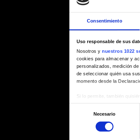
Consentimiento
Uso responsable de sus dat
Nosotros y
nuestros 1022 s
cookies para almacenar y acce
personalizados, medición de p
de seleccionar quién usa sus
momento desde la Declaració
Si lo permite, también quisi
Recopilar información
Selección
Identificar su disposi
Necesario
de
Obtenga más información sob
consentimiento
datos
. Puede cambiar o reti