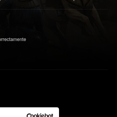
correctamente
orsos de cartas.