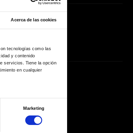
Acerca de las cookies
con tecnologías como las
cidad y contenido
e servicios. Tiene la opción
imiento en cualquier
e varios metros
icas (huellas digitales)
Marketing
eferencias en la
sección de
e cookies.