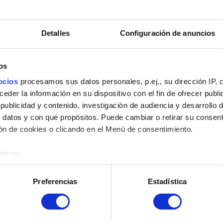
Textos y descripciones
Detalles
Configuración de anuncios
Quiero informar de una errata
os
La habilidad no funciona como se describe
ocios
procesamos sus datos personales, p.ej., su dirección IP, 
der la información en su dispositivo con el fin de ofrecer publi
ublicidad y contenido, investigación de audiencia y desarrollo d
 datos y con qué propósitos. Puede cambiar o retirar su consent
Consejos de juego
n de cookies o clicando en el Menú de consentimiento.
éramos:
Reajuste de clasificación de final de temporada
 sobre su ubicación geográfica que puede tener una precisión d
Recompensas de final de temporada
tivo analizándolo activamente para buscar características específ
Preferencias
Estadística
re cómo se procesan sus datos personales y establezca sus pr
Recursos para principiantes
rar su consentimiento en cualquier momento en la Declaración d
Progreso en el modo Partida clasificatoria