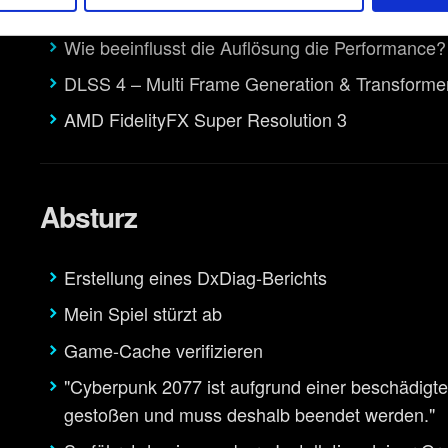
e unserer Cookies an unsere Partner weiter. Jeder dieser optiona
Performance-Probleme
.
Wie beeinflusst die Auflösung die Performance?
ung von Cookies findest du unten im Menü „Einstellungen“, wo du,
DLSS 4 – Multi Frame Generation & Transforme
Thema Cookies ändern kannst.
AMD FidelityFX Super Resolution 3
Absturz
Erstellung eines DxDiag-Berichts
Mein Spiel stürzt ab
Game-Cache verifizieren
"Cyberpunk 2077 ist aufgrund einer beschädigte
gestoßen und muss deshalb beendet werden."