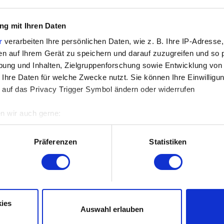
So nutzt du den plattformübergreifenden Fortsch
Cross-Plattform-Fortschritt in Spielversionen m
g mit Ihren Daten
Wo liegen meine Speicherstände?
r
verarbeiten Ihre persönlichen Daten, wie z. B. Ihre IP-Adresse,
en auf Ihrem Gerät zu speichern und darauf zuzugreifen und so 
Ich kann meinen Spielstand aus meinem Cross-Pl
ung und Inhalten, Zielgruppenforschung sowie Entwicklung von
 Ihre Daten für welche Zwecke nutzt. Sie können Ihre Einwilligun
 auf das Privacy Trigger Symbol ändern oder widerrufen
Leistung
n wir auch gerne:
re geografische Lage erfassen, welche bis auf einige Meter gen
Wie aktiviere ich DLSS Frame-Generierung?
es Scannen nach bestimmten Merkmalen (Fingerprinting) identifi
Präferenzen
Statistiken
ie Ihre persönlichen Daten verarbeitet werden, und legen Sie I
Path Tracing & Overdrive-Modus – Voraussetzu
Erstellung eines DxDiag-Berichts
 die Seiten-Features ordentlich funktionieren, andere sind optio
Nach dem Modifizieren von Spielinhalten sind F
ogenem Feedback, um die Bedienung der Seite für dich angeneh
ies
Wie kann ich überprüfen, ob Cyberpunk 2077 a
Auswahl erlauben
ispiel wenn wir dir über Social-Media-Kanäle etwas Interessante