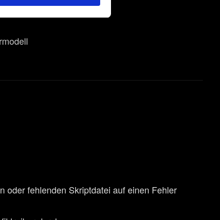
len Cookies erfordert
 falls gewünscht, auch alle
rmodell
n oder fehlenden Skriptdatei auf einen Fehler