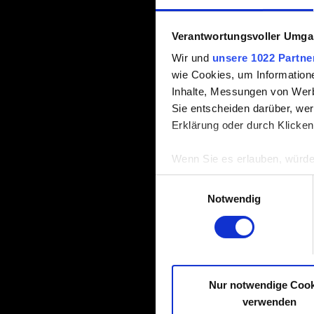
Verantwortungsvoller Umgan
Wir und
unsere 1022 Partne
wie Cookies, um Information
Inhalte, Messungen von Werb
Sie entscheiden darüber, wer
Erklärung oder durch Klicken
Wenn Sie es erlauben, würde
Informationen über Ih
Einwilligungsauswahl
Ihr Gerät durch aktiv
Notwendig
Erfahren Sie mehr darüber, w
Einzelheiten
fest.
Einige werden benötigt, damit
technischem und Inhalts-bez
Nur notwendige Cook
besser zu erreichen – zum Be
verwenden