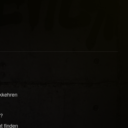
ckkehren
t?
t finden