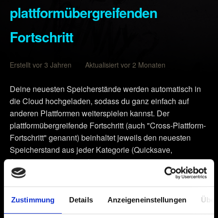
plattformübergreifenden
Fortschritt
Erstellt vor 3 Jahren Aktualisiert vor 2 Monaten
Deine neuesten Speicherstände werden automatisch in
die Cloud hochgeladen, sodass du ganz einfach auf
anderen Plattformen weiterspielen kannst. Der
plattformübergreifende Fortschritt (auch "Cross-Plattform-
Fortschritt" genannt) beinhaltet jeweils den neuesten
Speicherstand aus jeder Kategorie (Quicksave,
Autosave, manuell etc.).
Stelle sicher, dass du bei deiner Version von
Cyberpunk 2077
den neuesten Patch installiert hast –
Zustimmung
Details
Anzeigeneinstellungen
Über
das kannst du im Hauptmenü des Spiels ablesen.