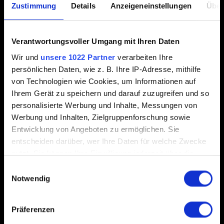
Zustimmung
Details
Anzeigeneinstellungen
Über
Eigenschaften.
Geh auf
BETAS
und klicke dann
1_63_legacy_patch
– das Spiel aktualisiert sich automatisch.
Verantwortungsvoller Umgang mit Ihren Daten
Wir und
unsere 1022 Partner
verarbeiten Ihre
Um zur neuesten Spielversion zurückzukehren, befolge
persönlichen Daten, wie z. B. Ihre IP-Adresse, mithilfe
einfach dieselben Schritte und wähle im
BETAS
-Menü
von Technologien wie Cookies, um Informationen auf
Keine
.
Ihrem Gerät zu speichern und darauf zuzugreifen und so
personalisierte Werbung und Inhalte, Messungen von
GOG
Werbung und Inhalten, Zielgruppenforschung sowie
Entwicklung von Angeboten zu ermöglichen. Sie
Gehe in GOG Galaxy auf den Bereich
Installiert
.
entscheiden darüber, wer Ihre Daten für welche Zwecke
nutzt. Sie können Ihre Einwilligung jederzeit über die
Klicke auf
Cyberpunk 2077
und dann auf Installation
Cookie-Erklärung oder durch Klicken auf das Privacy
verwalten →
Konfigurieren...
Einwilligungsauswahl
Trigger Symbol ändern oder widerrufen
Notwendig
Wähle unter
Beta-Kanäle
1_63_legacy_patch
aus.
Wenn Sie es erlauben, würden wir auch gerne:
Deaktiviere die Option
Automatische Updates
, wähle
Präferenzen
deine bevorzugte Version und klicke
OK
.
Informationen über Ihre geografische Lage