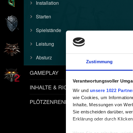
Installation
Starten
Spielstände
Leistung
Absturz
Zustimmung
GAMEPLAY
Verantwortungsvoller Umgan
INHALTE & RICHTLINIEN
Wir und
unsere 1022 Partne
wie Cookies, um Information
PLÖTZENRENNEN
Inhalte, Messungen von Werb
Sie entscheiden darüber, wer
Erklärung oder durch Klicken