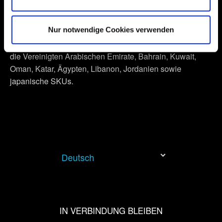
überschrieben wurde, ist er nicht mehr mit der
Feedback, um die Bedienung der Seite für dich
Spielversion mit Einschränkungen kompatibel.
angenehmer zu gestalten. Um dich besser zu erreichen –
Nur notwendige Cookies verwenden
zum Beispiel wenn wir dir über Social-Media-Kanäle
* Regionale Einschränkungen betreffen Saudi-Arabien,
etwas Interessantes mitteilen wollen –, geben wir
die Vereinigten Arabischen Emirate, Bahrain, Kuwait,
gegebenenfalls auch Teile unserer Cookies an unsere
Oman, Katar, Ägypten, Libanon, Jordanien sowie
Partner weiter. Jeder dieser optionalen Cookies erfordert
allerdings deine Zustimmung.
japanische SKUs.
Alle Details zu unserer Nutzung von Cookies findest du
unten im Menü „Einstellungen“, wo du, falls gewünscht,
auch alle Einstellungen rund um das Thema Cookies
ändern kannst.
Deutsch
IN VERBINDUNG BLEIBEN