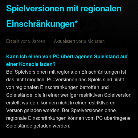
Spielversionen mit regionalen
Einschränkungen*
Erstellt vor 3 Jahren Aktualisiert vor 6 Monaten
Kann ich einen von PC übertragenen Spielstand auf
einer Konsole laden?
Bei Spielversionen mit regionalen Einschränkungen ist
das nicht möglich. PC-Versionen des Spiels sind nicht
von regionalen Einschränkungen betroffen und
Spielstände, die in einer weniger restriktiven Spielversion
erstellt wurden, können nicht in einer restriktiveren
Version geladen werden. Bei Spielversionen ohne
regionale Einschränkungen können vom PC übertragene
Spielstände geladen werden.