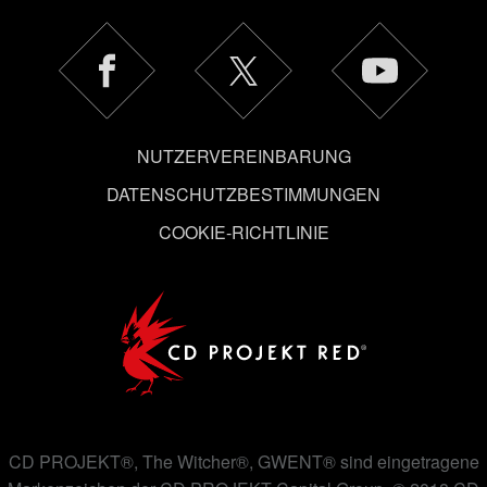
NUTZERVEREINBARUNG
DATENSCHUTZBESTIMMUNGEN
COOKIE-RICHTLINIE
CD PROJEKT®, The Witcher®, GWENT® sind eingetragene