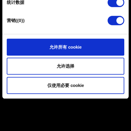
统计数据
馈，以便网站将更好地服务于您。例如帮助我们在社交媒
体上发现您，提供一些您可能会感兴趣的东西，我们偶尔
浏览
也可能与我们的合作伙伴分享我们的 Cookie 片段。但是，
营销({0})
使用所有这些非强制性的 Cookie 都需要提前获取您的许
可。
提交
您可以在下面的"设置"菜单中找到有关我们使用 Cookie 的
允许所有 cookie
所有详细信息，并调整您对 Cookie 的偏好。一旦您了解了
有关个人数据的信息
其中的内容并准备好继续，请点击"确定"。
允许选择
仅使用必要 cookie