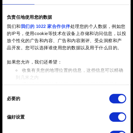
2.31 (最新)
2.3
1.63
负责任地使用您的数据
其他
我们和
我们的 1022 家合作伙伴
处理您的个人数据，例如您
电子邮件（请不要输入错别字！）
的IP号，使用cookie等技术在设备上存储和访问信息，以投
放个性化的广告和内容、广告和内容测评、受众洞察和产
品开发。您可以选择谁使用您的数据以及用于什么目的。
如果您允许，我们还希望：
问题的简短描述
收集有关您的地理位置的信息，这些信息可以精确
到几米之内
通过主动扫描特定特征（指纹）来识别您的设备
同
在
细节部分
查找有关您的个人数据如何处理的更多信息，
0/20
必要的
意
并设置您的首选项。您可随时从Cookie声明中更改或撤回
选
您的同意事项。
添加文件
择
偏好设置
部分需要使用 Cookies 的是为了让网站功能可用，而另一
您可以在报告中附带文件。比如图形问题的截图。限制大小：
部分是非强制性的，可以为我们提供技术和内容相关的反
12 MB。