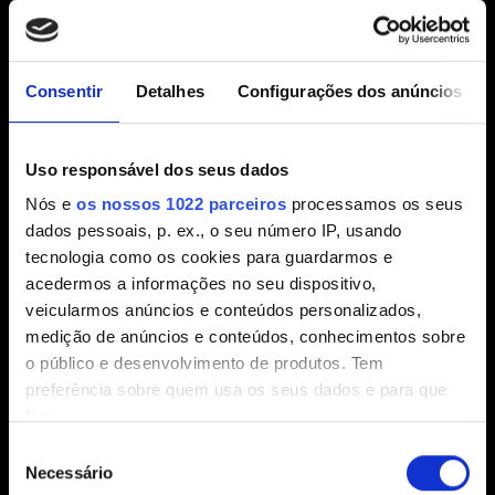
canto direito inferior.
2.31 (Mais recente)
2.3
1.63
Consentir
Detalhes
Configurações dos anúncios
Outra
Uso responsável dos seus dados
E-mail (cuidado com erros de digitação!)
Nós e
os nossos 1022 parceiros
processamos os seus
dados pessoais, p. ex., o seu número IP, usando
tecnologia como os cookies para guardarmos e
acedermos a informações no seu dispositivo,
Breve descrição do problema
veicularmos anúncios e conteúdos personalizados,
medição de anúncios e conteúdos, conhecimentos sobre
o público e desenvolvimento de produtos. Tem
preferência sobre quem usa os seus dados e para que
0/20
fins.
Seleção
Se permitir, gostaríamos também de:
Necessário
Adicionar arquivo
de