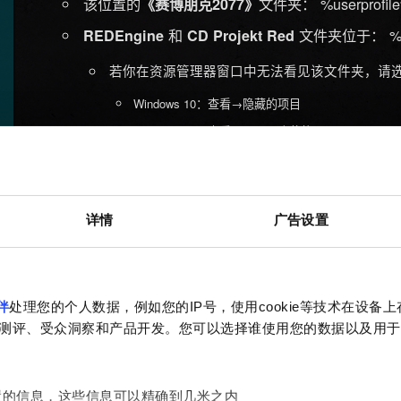
该位置的
文件夹： %userprofile%
《赛博朋克2077》
和
文件夹位于： %user
REDEngine
CD Projekt Red
若你在资源管理器窗口中无法看见该文件夹，请
Windows 10：查看→隐藏的项目
Windows 11：查看→显示→隐藏的项目
重启您的电脑。
重新安装《赛博朋克2077》，将其安装在固态硬
详情
广告设置
如果您将游戏和操作系统安装在同一分区内，请确保 
在磁盘根目录，而非某个文件夹内。安装后的游戏路径示例：C:\S
2077。
伴
处理您的个人数据，例如您的IP号，使用cookie等技术在设备
若遇到的是技术问题（游戏崩溃、无法启动等）
测评、受众洞察和产品开发。您可以选择谁使用您的数据以及用于
运行游戏，查看遇到的问题是否得到解决。
将您的存档文件复制到新创建的 Cyberpunk 20
置的信息，这些信息可以精确到几米之内