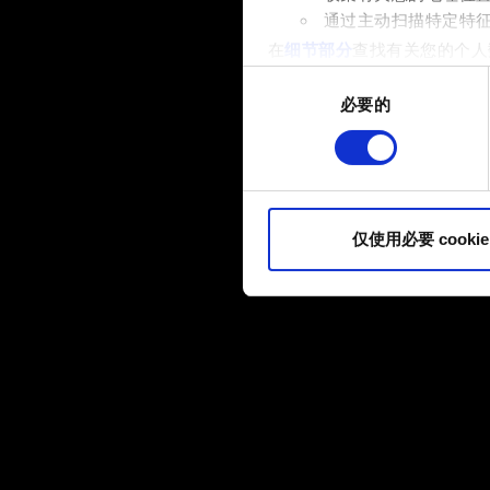
通过主动扫描特定特
在
细节部分
查找有关您的个人
项。
同
必要的
意
部分需要使用 Cookies
选
网站将更好地服务于您。例如
择
伙伴分享我们的 Cookie 
您可以在下面的"设置"菜单中找
仅使用必要 cookie
内容并准备好继续，请点击"确