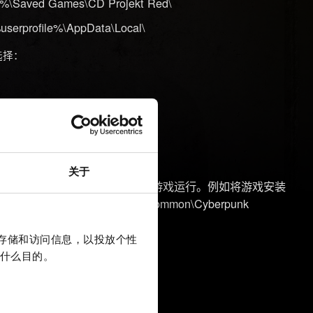
\Saved Games\CD Projekt Red\
profile%\AppData\Local\
选择：
盘上。
请勿安装任何模组！
关于
Windows 权限设置不会阻止游戏运行。例如将游戏安装
team\steamapps\common\Cyberpunk
上存储和访问信息，以投放个性
：
什么目的。
77 文件夹中，位置如第一步所述。