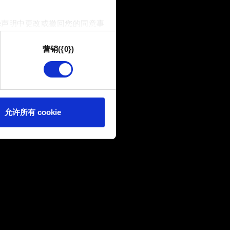
e声明中更改或撤回您的同意事
77 文件夹中，位置如第一步所述。
营销({0})
供技术和内容相关的反馈，以便
我们偶尔也可能与我们的合作
可。
e 的偏好。一旦您了解了其中的
允许所有 cookie