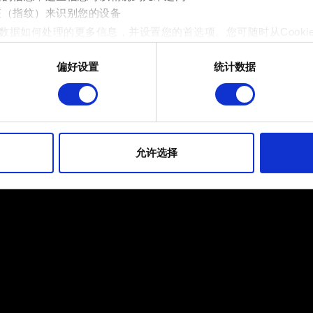
征（指纹）来识别您的设备
若遇到的是玩法问题（例如任务进度问题）：
数据如何处理的更多信息，并设置您的首选项。您可随时从Cooki
将您的存档文件复制到新创建的 Cyberpunk 20
偏好设置
统计数据
运行游戏，查看遇到的问题是否得到解决。
 的是为了让网站功能可用，而另一部分是非强制性的，可以为我们提
如有需要，可以重新启用云端储存功能。
帮助我们在社交媒体上发现您，提供一些您可能会感兴趣的东西，
片段。但是，使用所有这些非强制性的 Cookie 都需要提前获取您的许
到有关我们使用 Cookie 的所有详细信息，并调整您对 Cooki
允许选择
定"。