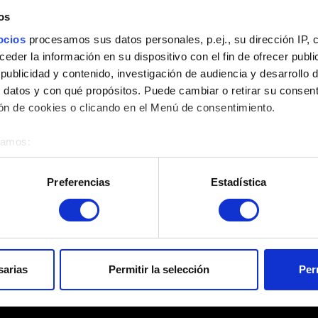
os
Añadir archivo
ocios
procesamos sus datos personales, p.ej., su dirección IP, 
der la información en su dispositivo con el fin de ofrecer publi
Puedes adjuntar un archivo a tu informe, por ejemplo: una capt
ublicidad y contenido, investigación de audiencia y desarrollo d
Límite: 12 MB.
 datos y con qué propósitos. Puede cambiar o retirar su consent
n de cookies o clicando en el Menú de consentimiento.
Explorar
éramos:
 sobre su ubicación geográfica que puede tener una precisión d
tivo analizándolo activamente para buscar características específ
Preferencias
Estadística
re cómo se procesan sus datos personales y establezca sus pr
rar su consentimiento en cualquier momento en la Declaración d
Enviar
 que funcionen los elementos de la web. Otras son opcionales y
el contenido para que la web encaje mejor contigo. Para ayudarn
sarias
Permitir la selección
Per
ciales, con algo nuestro que pueda resultarte interesante, en o
Información acerca de tus datos personales
on nuestro socios. Eso sí, todas estas cookies opcionales requie