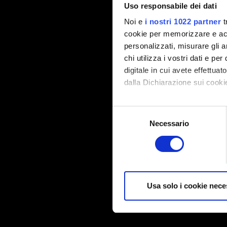
Uso responsabile dei dati
Noi e
i nostri 1022 partner
t
cookie per memorizzare e acce
personalizzati, misurare gli an
chi utilizza i vostri dati e pe
digitale in cui avete effettua
dalla Dichiarazione sui cookie
Con il tuo consenso, vorrem
Selezione
raccogliere informazi
Necessario
del
Identificare il tuo di
consenso
digitali).
Approfondisci come vengono el
modificare o ritirare il tuo 
Usa solo i cookie nece
Alcuni sono necessari per la f
contenuti in modo che il sito 
qualcosa che potresti trovare