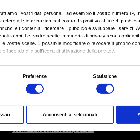
rattiamo i vostri dati personali, ad esempio il vostro numero IP, 
Aggiungi file
dere alle informazioni sul vostro dispositivo al fine di pubblica
Puoi allegare un file al tuo rapporto (ad esempio, una scherma
nunci e i contenuti, ricercare il pubblico e sviluppare i servizi. A
Limite: 12 MB
r quali scopi. Le vostre scelte in materia di privacy sono applicabi
to le vostre scelte. È possibile modificare o revocare il proprio 
Esplora
 o facendo clic sull'icona di attivazione della privacy.
mo anche:
oni sulla tua posizione geografica, con un'approssimazione di qu
Preferenze
Statistiche
spositivo, scansionandolo attivamente alla ricerca di caratteristich
aborati i tuoi dati personali e imposta le tue preferenze nella
s
Invia
consenso in qualsiasi momento dalla Dichiarazione sui cookie.
ssari
Acconsenti ai selezionati
A
unzionalità del sito. Altri sono facoltativi e ci forniscono feedbac
si adatti alle tue esigenze. Per aiutarci a raggiungerti, ad esempi
Informazioni sui tuoi dati personali
 interessante, a volte potremmo condividere parte dei nostri cooki