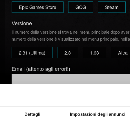
Epic Games Store
GOG
Steam
Versione
Il numero della versione si trova nel menu principale dopo aver a
numero della versione è visualizzato nel menu principale, nell'a
2.31 (Ultima)
2.3
1.63
Altra
Email (attento agli errori!)
Breve descrizione del problema
Dettagli
Impostazioni degli annunci