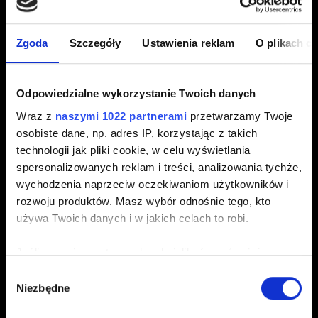
Edycja Kompletna
Zgoda
Szczegóły
Ustawienia reklam
O plikach c
E-mail (uwaga na literówki)
Odpowiedzialne wykorzystanie Twoich danych
Wraz z
naszymi 1022 partnerami
przetwarzamy Twoje
osobiste dane, np. adres IP, korzystając z takich
Krótki opis problemu
technologii jak pliki cookie, w celu wyświetlania
spersonalizowanych reklam i treści, analizowania tychże,
wychodzenia naprzeciw oczekiwaniom użytkowników i
rozwoju produktów. Masz wybór odnośnie tego, kto
0/20
używa Twoich danych i w jakich celach to robi.
Jeśli wyrazisz na to zgodę, chcielibyśmy również:
Dodaj plik
Gromadzić dane dotyczące Twojej lokalizacji
Wybór
Możesz załączyć do zgłoszenia plik np. zrzut ekranu.
Niezbędne
geograficznej z dokładnością nawet do kilku metrów
zgody
Limit: 12 MB.
Identyfikować Twoje urządzenie, aktywnie