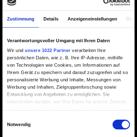
Grundspiel + Erweiterungen
Zustimmung
Details
Anzeigeneinstellungen
Über
Complete Edition
E-Mail (Tippfehler vermeiden!)
Verantwortungsvoller Umgang mit Ihren Daten
Wir und
unsere 1022 Partner
verarbeiten Ihre
persönlichen Daten, wie z. B. Ihre IP-Adresse, mithilfe
von Technologien wie Cookies, um Informationen auf
Kurze Beschreibung des Problems
Ihrem Gerät zu speichern und darauf zuzugreifen und so
personalisierte Werbung und Inhalte, Messungen von
Werbung und Inhalten, Zielgruppenforschung sowie
Entwicklung von Angeboten zu ermöglichen. Sie
0/20
entscheiden darüber, wer Ihre Daten für welche Zwecke
nutzt. Sie können Ihre Einwilligung jederzeit über die
Cookie-Erklärung oder durch Klicken auf das Privacy
Einwilligungsauswahl
Datei hinzufügen
Trigger Symbol ändern oder widerrufen
Notwendig
Du kannst deinem Bericht eine Datei anhängen, z.B. bei
Grafikproblemen auf PC einen Screenshot. Limit: 12 MB.