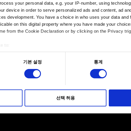
ocess your personal data, e.g. your IP-number, using technolog
보고서에 파일을 첨부할 수 있습니다. 예를 들어 그래픽 문제인
ur device in order to serve personalized ads and content, ad a
첨부 파일의 크기는 최대 12MB입니다.
ces development. You have a choice in who uses your data and 
licable on this digital property where you have made your choic
찾아보기
e from the Cookie Declaration or by clicking on the Privacy trig
e to:
bout your geographical location which can be accurate to within 
 actively scanning it for specific characteristics (fingerprinting)
기본 설정
통계
 personal data is processed and set your preferences in the
det
보내기
적으로 이용하기 위해 필요합니다. 그 밖의 쿠키는 선택적이며, 
웹사이트 이용 환경을 개선하기 위해 사용됩니다. 예를 들어, 소셜
를 파악하기 위해 쿠키의 일부를 저희 파트너와 공유할 수도 있습니
선택 허용
개인 정보 처리 관련 정보
우에는 사용자의 동의를 구할 것입니다.
 관련 설정은 아래의 "Settings" 메뉴에서 확인할 수 있습니다.