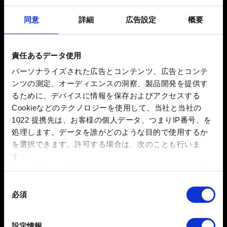
同意
詳細
広告設定
概要
メール（入力ミスにご注意ください！）
責任あるデータ使用
パーソナライズされた広告とコンテンツ、広告とコンテ
発生している問題の詳細
ンツの測定、オーディエンスの洞察、製品開発を提供す
るために、デバイスに情報を保存およびアクセスする
Cookieなどのテクノロジーを使用して、当社と当社の
1022 提携先は、お客様の個人データ、つまりIP番号、を
0/20
処理します。データを誰がどのような目的で使用するか
を選択できます。
許可する場合は、次のことも行いま
す：
ファイルを追加
数メートル以内の誤差の地理的な位置情報を収集
このレポートにファイルを添付できます。例：グラフィック
します
同
関連の問題の場合、画面写真
必須
特定の特性（フィンガープリント）を積極的にス
意
容量制限：12 MB
キャンしてデバイスを特定します
の
選
詳細セクション
で個人データの処理方法と設定を行って
設定情報