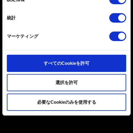
参照
択
ください。「Cookie宣言」からいつでも同意を変更また
は撤回できます。
統計
一部のCookieはウェブサイトの機能を正常にお使いいた
だくために必要なものです。その他のCookieは、ウェブ
マーケティング
サイトの品質向上のために、オプションとして技術的お
よびコンテンツ関連のフィードバックを送信します。ま
送信
た、ソーシャルメディア上などでお客様が興味を持ちそ
うなコンテンツをお届けするために、一部のCookieをパ
すべてのCookieを許可
ートナーに提供する場合があります。お客様の許可なく
個人データの取り扱いに関するお知らせ
これらのオプションが有効になることはありません。
選択を許可
Cookieの使用およびパフォーマンスの変更点に関する詳
細は、下記の「設定」メニューでご確認ください。
必要なCookieのみを使用する