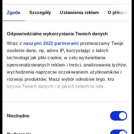
Połącz grę ze swoim kontem CD PROJEKT RED,
Zgoda
Szczegóły
Ustawienia reklam
O plikach c
postępując zgodnie z instrukcjami wyświetlanymi na
ekranie.
Po połączeniu funkcja postępów międzyplatformowych
Odpowiedzialne wykorzystanie Twoich danych
zostanie domyślnie włączona. Możesz ją
Wraz z
naszymi 1022 partnerami
przetwarzamy Twoje
włączać/wyłączać, wchodząc w
Opcje
→
Rozgrywka
→
osobiste dane, np. adres IP, korzystając z takich
Postępy Międzyplatformowe
.
technologii jak pliki cookie, w celu wyświetlania
spersonalizowanych reklam i treści, analizowania tychże,
Otwórz menu
Wczytaj grę
i naciśnij przycisk/klawisz
wychodzenia naprzeciw oczekiwaniom użytkowników i
Postępów międzyplatformowych
, które są wyświetlane
rozwoju produktów. Masz wybór odnośnie tego, kto
w dolnym prawym rogu.
używa Twoich danych i w jakich celach to robi.
Stwórz nowy zapis. Zostanie on automatycznie
przesłany do chmury. Obok nazwy zapisu pojawi się
Jeśli wyrazisz na to zgodę, chcielibyśmy również:
wtedy ikona chmury.
Gromadzić dane dotyczące Twojej lokalizacji
Wybór
Niezbędne
geograficznej z dokładnością nawet do kilku metrów
zgody
Włącz
Wiedźmina 3: Dziki Gon
za pośrednictwem
Identyfikować Twoje urządzenie, aktywnie
platformy, na której chcesz kontynuować grę, a następnie
analizując charakteryzującego je zbiory danych
wybierz
Moje nagrody
.