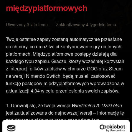
międzyplatformowych
Utworzony 3 lata temu Zaktualizowany 4 tygodnie temu
Twoje ostatnie zapisy zostaną automatycznie przesłane
do chmury, co umożliwi ci kontynuowanie gry na innych
platformach. Międzyplatformowe postępy działają dla
każdego typu zapisu. Gracze, którzy wcześniej korzystali
z integracji plików zapisów w chmurze GOG oraz Steam
na wersji Nintendo Switch, będą musieli zastosować
funkcję postępów międzyplatformowych wprowadzoną w
aktualizacji 4.04 w celu przeniesienia swoich zapisów.
Upewnij się, że twoja wersja
Wiedźmina 3: Dziki Gon
jest zaktualizowana do najnowszej wersji – informację tę
znajdziesz w głównym menu gry pod tytułem.
Wybierz
Moje nagrody
.