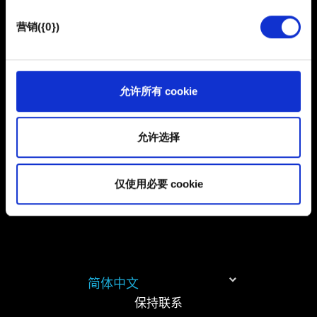
体上发现您，提供一些您可能会感兴趣的东西，我们偶尔
也可能与我们的合作伙伴分享我们的 Cookie 片段。但是，
营销({0})
提交
使用所有这些非强制性的 Cookie 都需要提前获取您的许
可。
您可以在下面的"设置"菜单中找到有关我们使用 Cookie 的
允许所有 cookie
有关个人数据的信息
所有详细信息，并调整您对 Cookie 的偏好。一旦您了解了
其中的内容并准备好继续，请点击"确定"。
允许选择
仅使用必要 cookie
简体中文
保持联系
《隐私政