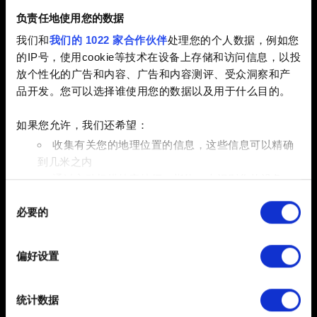
负责任地使用您的数据
电子邮件（请不要输入错别字！）
我们和
我们的 1022 家合作伙伴
处理您的个人数据，例如您
的IP号，使用cookie等技术在设备上存储和访问信息，以投
放个性化的广告和内容、广告和内容测评、受众洞察和产
品开发。您可以选择谁使用您的数据以及用于什么目的。
问题的简短描述
如果您允许，我们还希望：
收集有关您的地理位置的信息，这些信息可以精确
到几米之内
通过主动扫描特定特征（指纹）来识别您的设备
0/20
同
在
细节部分
查找有关您的个人数据如何处理的更多信息，
必要的
意
并设置您的首选项。您可随时从Cookie声明中更改或撤回
添加文件
选
您的同意事项。
您可以在报告中附带文件。比如图形问题的截图。限制大小：
择
偏好设置
12 MB。
部分需要使用 Cookies 的是为了让网站功能可用，而另一
部分是非强制性的，可以为我们提供技术和内容相关的反
浏览
统计数据
馈，以便网站将更好地服务于您。例如帮助我们在社交媒