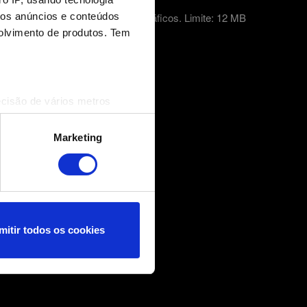
mos anúncios e conteúdos
o do erro no caso de problemas gráficos. Limite: 12 MB
olvimento de produtos. Tem
ecisão de vários metros
(impressão digital)
cias na
secção de detalhes
.
Marketing
nformações técnicas e
nçar você, por exemplo, nas
 nossos cookies com os
mitir todos os cookies
ncias no menu