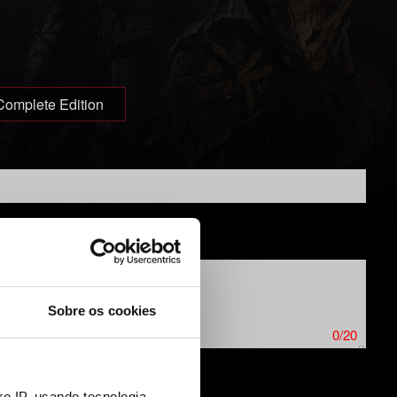
Complete Edition
Sobre os cookies
0/20
o IP, usando tecnologia