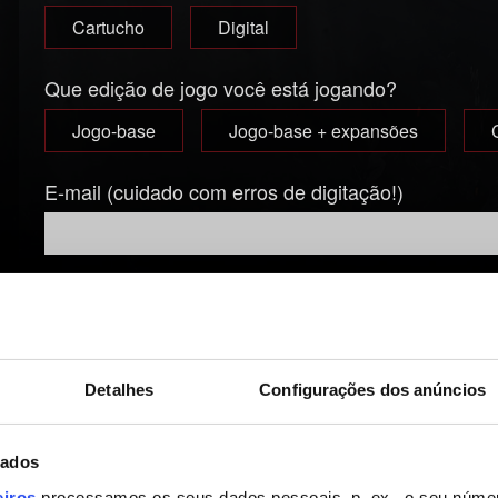
Cartucho
Digital
Que edição de jogo você está jogando?
Jogo-base
Jogo-base + expansões
E-mail (cuidado com erros de digitação!)
Breve descrição do problema
Detalhes
Configurações dos anúncios
dados
Adicionar arquivo
eiros
processamos os seus dados pessoais, p. ex., o seu númer