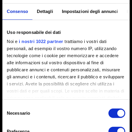
Consenso
Dettagli
Impostazioni degli annunci
In
Email (attento agli errori!)
Uso responsabile dei dati
Noi e
i nostri 1022 partner
trattiamo i vostri dati
Breve descrizione del problema
personali, ad esempio il vostro numero IP, utilizzando
tecnologie come i cookie per memorizzare e accedere
alle informazioni sul vostro dispositivo al fine di
pubblicare annunci e contenuti personalizzati, misurare
0/20
gli annunci e i contenuti, ricercare il pubblico e sviluppare
i servizi. Avete la possibilità di scegliere chi utilizza i
vostri dati e per quali scopi. Le vostre scelte in materia di
Aggiungi file
privacy sono applicabili solo su questa proprietà digitale
Puoi allegare un file al tuo rapporto (ad esempio, una
in cui avete effettuato le vostre scelte. È possibile
Selezione
schermata per evidenziare un problema grafico).
modificare o revocare il proprio consenso in qualsiasi
Necessario
del
Limite: 12 MB
momento dalla Dichiarazione sui cookie o facendo clic
consenso
sull'icona di attivazione della privacy.
Preferenze