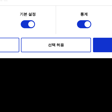
bout your geographical location which can be accurate to within 
 actively scanning it for specific characteristics (fingerprinting)
기본 설정
통계
 personal data is processed and set your preferences in the
det
적으로 이용하기 위해 필요합니다. 그 밖의 쿠키는 선택적이며, 
웹사이트 이용 환경을 개선하기 위해 사용됩니다. 예를 들어, 소셜
를 파악하기 위해 쿠키의 일부를 저희 파트너와 공유할 수도 있습니
선택 허용
우에는 사용자의 동의를 구할 것입니다.
 관련 설정은 아래의 "Settings" 메뉴에서 확인할 수 있습니다.