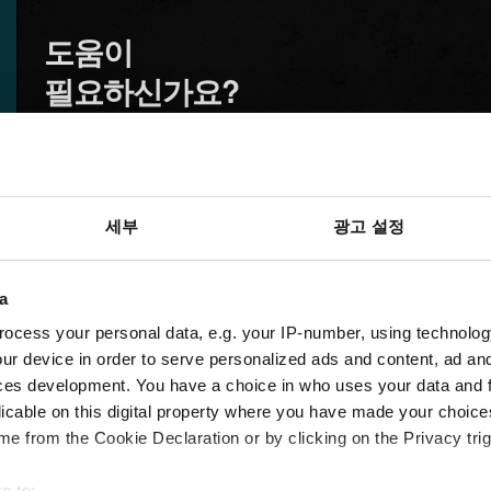
도움이
필요하신가요?
세부
광고 설정
a
ocess your personal data, e.g. your IP-number, using technolog
ur device in order to serve personalized ads and content, ad a
ces development. You have a choice in who uses your data and 
licable on this digital property where you have made your choic
e from the Cookie Declaration or by clicking on the Privacy trig
e to: