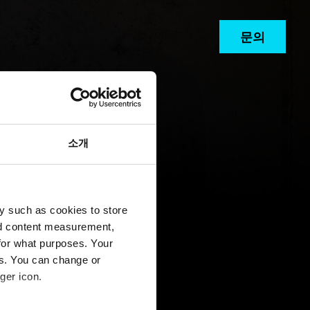
문의
소개
y such as cookies to store
nd content measurement,
for what purposes. Your
es. You can change or
ger icon.