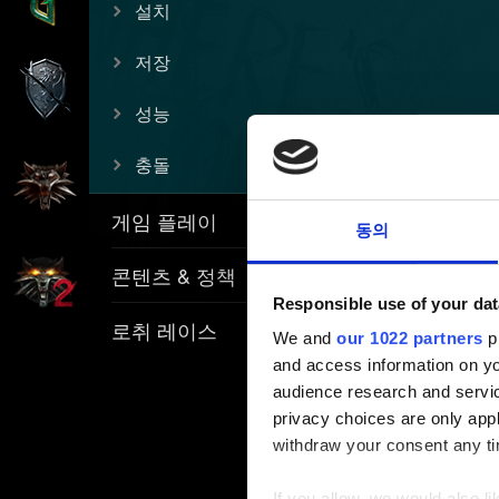
설치
저장
성능
충돌
게임 플레이
동의
콘텐츠 & 정책
Responsible use of your dat
로취 레이스
We and
our 1022 partners
pr
and access information on yo
audience research and servi
privacy choices are only app
withdraw your consent any tim
If you allow, we would also lik