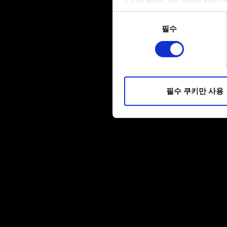
Collect information a
동의
Identify your device by
필수
선택
Find out more about how your
일부 쿠키는 웹 사이트를 정상
피드백을 제공하여 사용자의 
소통할 경우, 사용자의 선호도
필수 쿠키만 사용
선택적으로 쿠키를 사용할 경
쿠키 사용에 관한 세부 사항이나