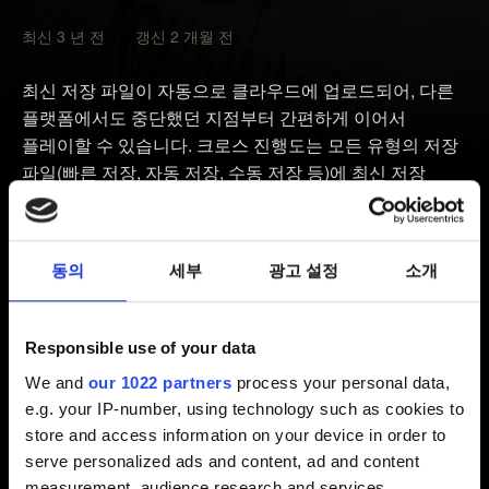
최신 3 년 전 갱신 2 개월 전
최신 저장 파일이 자동으로 클라우드에 업로드되어, 다른
플랫폼에서도 중단했던 지점부터 간편하게 이어서
플레이할 수 있습니다. 크로스 진행도는 모든 유형의 저장
파일(빠른 저장, 자동 저장, 수동 저장 등)에 최신 저장
파일을 제공합니다.
사용 중인
사이버펑크 2077
버전이 최신 패치로
동의
세부
광고 설정
소개
업데이트되었는지 확인하세요. 게임 메인 메뉴에서 확인할
수 있습니다.
게임 불러오기
메뉴를 열고 왼쪽 하단 구석에 표시된
Responsible use of your data
크로스 진행도 버튼/키를 누릅니다.
We and
our 1022 partners
process your personal data,
e.g. your IP-number, using technology such as cookies to
화면의 안내에 따라 게임을 CD PROJEKT RED 계정에
store and access information on your device in order to
연결합니다.
serve personalized ads and content, ad and content
연결되면 크로스 진행도가 기본으로 활성화됩니다.
measurement, audience research and services