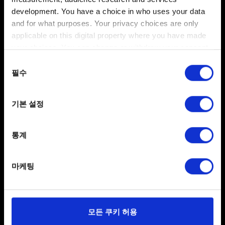
설정
→
게임 플레이
→
크로스 플랫폼 저장 활성화
에서
development. You have a choice in who uses your data
켜고 끌 수도 있습니다.
and for what purposes. Your privacy choices are only
applicable on this digital property where you have made
새 저장 파일을 작성하면 클라우드에 자동으로
your choices. You can change or withdraw your consent
업로드되고 저장 이름 옆에 클라우드 아이콘이
any time from the Cookie Declaration or by clicking on
나타납니다.
동의
the Privacy trigger icon.
필수
선택
게임을 계속 플레이하고 싶은 플랫폼에서
사이버펑크
2077
를 실행하고
내 보상
을 선택합니다.
If you allow, we would also like to:
기본 설정
3단계의 지침에 따라 게임을 동일한 CD PROJEKT
Collect information about your geographical
RED 계정에 연결합니다.
location which can be accurate to within several
meters
통계
업로드한 저장 파일은
게임 불러오기
메뉴에서 확인할
Identify your device by actively scanning it for
수 있습니다.
specific characteristics (fingerprinting)
마케팅
Find out more about how your personal data is processed
and set your preferences in the
details section
.
일부 쿠키는 웹 사이트를 정상적으로 이용하기 위해
모든 쿠키 허용
필요합니다. 그 밖의 쿠키는 선택적이며, 당사에 콘텐츠