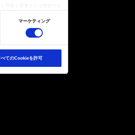
でも同意を変更または撤回でき
マーケティング
ookieは、ウェブサイトの
ます。また、ソーシャルメデ
ートナーに提供する場合があり
べてのCookieを許可
確認ください。