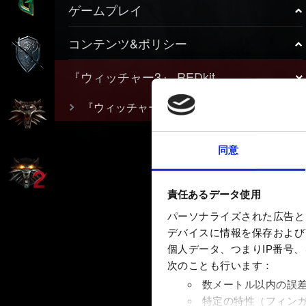
ゲームプレイ
コンテンツ&ポリシー
『ウィッチャー3』 REDkit
『ウィッチャー3』 REDkit
同意
責任あるデータ使用
パーソナライズされた広告と
デバイスに情報を保存およびア
個人データ、つまりIP番号
次のことも行います：
数メートル以内の誤
特定の特性（フィン