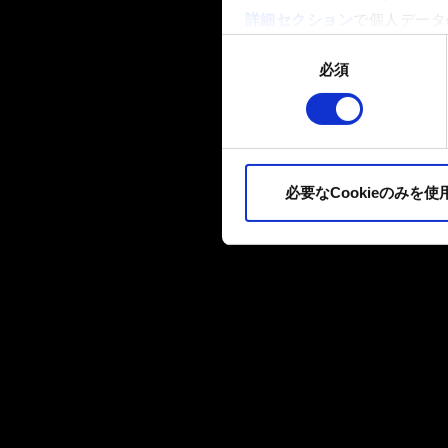
詳細セクション
で個人データ
ます。
同
必須
意
一部のCookieはウェブサ
の
品質向上のために、オプショ
選
ィア上などでお客様が興味を
択
ます。お客様の許可なくこれ
必要なCookieのみを使
Cookieの使用およびパ