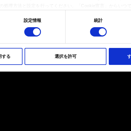
の処理方法と設定を行ってください。「Cookie宣言」からいつ
設定情報
統計
イトの機能を正常にお使いいただくために必要なものです。その他のC
ンとして技術的およびコンテンツ関連のフィードバックを送信し
持ちそうなコンテンツをお届けするために、一部のCookieをパ
らのオプションが有効になることはありません。
用する
選択を許可
す
フォーマンスの変更点に関する詳細は、下記の「設定」メニューでご