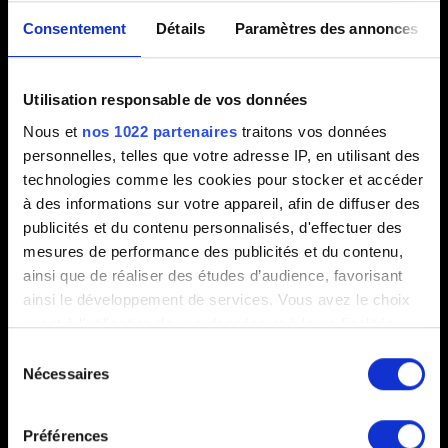
Consentement
Détails
Paramètres des annonces
Procédure pour créer un rapport DXDiag
[Steam Deck] Crash lors du lancement du jeu.
Utilisation responsable de vos données
Je souhaite signaler un bug de REDlauncher
Nous et
nos 1022 partenaires
traitons vos données
Vérifier l'intégrité du cache du jeu
personnelles, telles que votre adresse IP, en utilisant des
Le jeu ne se lance pas
technologies comme les cookies pour stocker et accéder
à des informations sur votre appareil, afin de diffuser des
publicités et du contenu personnalisés, d'effectuer des
mesures de performance des publicités et du contenu,
Sauvegardes
ainsi que de réaliser des études d’audience, favorisant
ainsi le développement de services. Vous avez le choix
Le jeu ne charge pas, une erreur évoque du
quant à l'utilisation de vos données et à leurs finalités.
contenu (DLC) manquant.
Vous pouvez modifier ou retirer votre consentement à
Sélection
tout moment en consultant la Déclaration relative aux
Nécessaires
Je n'arrive pas à sauvegarder ma partie
du
cookies ou en cliquant sur l'icône de confidentialité.
consentement
Comment utiliser la progression croisée
Préférences
Je n'arrive pas à charger ma sauvegarde avec
Si vous le permettez, nous aimerions également :