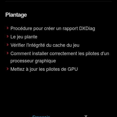
peuvent vous intéresser. Parfois, nous partageons
également certains de nos cookies avec nos partenaires.
Plantage
Cependant, ces cookies optionnels ne seront appliqués
qu'avec votre permission.
Procédure pour créer un rapport DXDiag
Vous pouvez consulter tous les détails sur notre
Le jeu plante
utilisation des cookies et modifier vos préférences dans
Vérifier l'intégrité du cache du jeu
le menu "Paramètres" ci-dessous.
Comment installer correctement les pilotes d'un
processeur graphique
Mettez à jour les pilotes de GPU