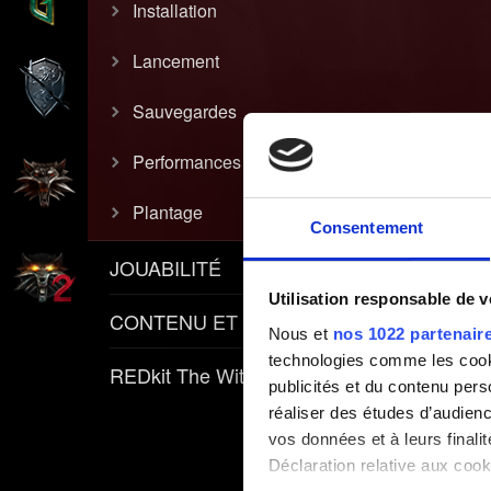
Installation
Lancement
Sauvegardes
Performances
Plantage
Consentement
JOUABILITÉ
Utilisation responsable de 
CONTENU ET POLITIQUES
Nous et
nos 1022 partenair
technologies comme les cooki
REDkit The Witcher 3
publicités et du contenu per
réaliser des études d’audienc
vos données et à leurs final
Déclaration relative aux cooki