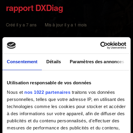
rapport DXDiag
Créé il y a 7 ans Mis à jour il y a 1 mois
DxDiag peut vous aider à :
Obtenir des informations sur les logiciels et
composants de votre ordinateur, comme la carte
Consentement
Détails
Paramètres des annonces
graphique de votre PC, savoir si vous possédez un
système d'exploitation 64 bits, etc.
Utilisation responsable de vos données
Créer un signalement qui aidera l'assistance
Nous et
nos 1022 partenaires
traitons vos données
technique à identifier la source d'un problème et trouver
personnelles, telles que votre adresse IP, en utilisant des
une solution plus rapidement.
technologies comme les cookies pour stocker et accéder
à des informations sur votre appareil, afin de diffuser des
Procédure pour créer un rapport de diagnostic (DxDiag) :
publicités et du contenu personnalisés, d'effectuer des
mesures de performance des publicités et du contenu,
Appuyez sur les touches
Windows
+
R
du clavier.