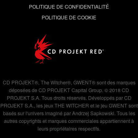
Vous pouvez consulter tous les détails sur notre
POLITIQUE DE CONFIDENTIALITÉ
utilisation des cookies et modifier vos préférences dans
le menu "Paramètres" ci-dessous.
POLITIQUE DE COOKIE
CD PROJEKT®, The Witcher®, GWENT® sont des marques
déposées de CD PROJEKT Capital Group. © 2018 CD
PROJEKT S.A. Tous droits réservés. Développés par CD
PROJEKT S.A., les jeux THE WITCHER et le jeu GWENT sont
basés sur l'univers imaginé par Andrzej Sapkowski. Tous les
autres copyrights et marques commerciales appartiennent à
leurs propriétaires respectifs.