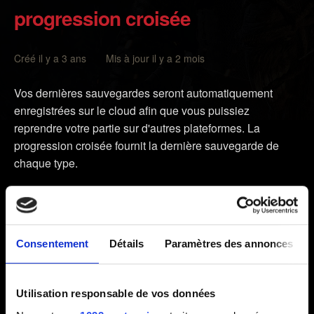
progression croisée
Créé il y a 3 ans Mis à jour il y a 2 mois
Vos dernières sauvegardes seront automatiquement
enregistrées sur le cloud afin que vous puissiez
reprendre votre partie sur d'autres plateformes. La
progression croisée fournit la dernière sauvegarde de
chaque type.
Assurez-vous d'avoir installé la mise à jour la plus
récente pour votre version de
The Witcher 3: Wild Hunt
:
la version utilisée est indiquée sous le titre dans le menu
Consentement
Détails
Paramètres des annonces
principal du jeu.
Ouvrez le menu
Charger une partie
et appuyez sur la
commande de
progression croisée
affichée en bas à
Utilisation responsable de vos données
droite.