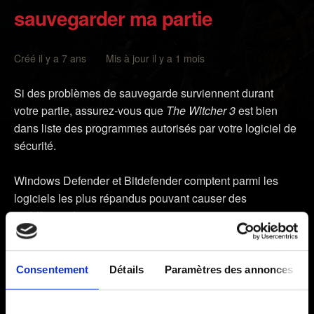
sauvegarder ma partie
Créé il y a 7 ans Mis à jour il y a 1 mois
Si des problèmes de sauvegarde surviennent durant
votre partie, assurez-vous que
The Witcher 3
est bien
dans liste des programmes autorisés par votre logiciel de
sécurité.
Windows Defender et Bitdefender comptent parmi les
logiciels les plus répandus pouvant causer des
problèmes de ce type.
Si vous utilisez Windows Defender :
Consentement
Détails
Paramètres des annonces
Ouvrez le
Centre de sécurité
Windows Defender.
Cliquez sur
Protection contre les virus et menaces
.