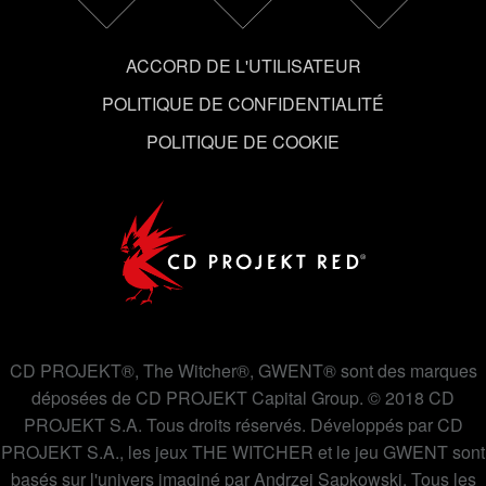
Vous pouvez consulter tous les détails sur notre
ACCORD DE L'UTILISATEUR
utilisation des cookies et modifier vos préférences dans
le menu "Paramètres" ci-dessous.
POLITIQUE DE CONFIDENTIALITÉ
POLITIQUE DE COOKIE
CD PROJEKT®, The Witcher®, GWENT® sont des marques
déposées de CD PROJEKT Capital Group. © 2018 CD
PROJEKT S.A. Tous droits réservés. Développés par CD
PROJEKT S.A., les jeux THE WITCHER et le jeu GWENT sont
basés sur l'univers imaginé par Andrzej Sapkowski. Tous les