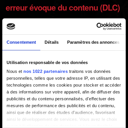
erreur évoque du contenu (DLC)
manquant.
Créé il y a 7 ans Mis à jour il y a 1 mois
Consentement
Détails
Paramètres des annonces
Si vous avez installé des mods, commencez par les
désinstaller.
Utilisation responsable de vos données
Une fois cette étape accomplie, rendez-vous dans le
Nous et
nos 1022 partenaires
traitons vos données
dossier d'installation de
The Witcher 3
(Steam/GOG/Epic
personnelles, telles que votre adresse IP, en utilisant des
Games Store) et supprimez le dossier du DLC.
technologies comme les cookies pour stocker et accéder
à des informations sur votre appareil, afin de diffuser des
Vérifiez ensuite l'intégrité du cache du jeu, comme
publicités et du contenu personnalisés, d'effectuer des
expliqué
ici
.
mesures de performance des publicités et du contenu,
ainsi que de réaliser des études d’audience, favorisant
ainsi le développement de services. Vous avez le choix
Besoin d'aide ?
quant à l'utilisation de vos données et à leurs finalités.