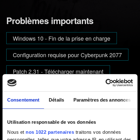
Problèmes importants
Windows 10 - Fin de la prise en charge
Configuration requise pour Cyberpunk 2077
Patch 2.31 - Télécharger maintenant
AMD FidelityFX Super Resolution 3
Consentement
Détails
Paramètres des annonces
Parcourir les catégories
Utilisation responsable de vos données
Nous et
nos 1022 partenaires
traitons vos données
personnelles, telles que votre adresse IP, en utilisant des