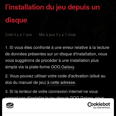
l'installation du jeu depuis un
disque
Créé il y a 7 ans Mis à jour il y a 7 mois
Si vous êtes confronté à une erreur relative à la lecture
de données présentes sur un disque d'installation, nous
vous suggérons de procéder à une installation plus
simple via la plate-forme
GOG Galaxy
.
Vous pouvez utiliser votre code d'activation (situé au
dos du manuel de jeu)
à cette adresse
.
Si la lenteur de votre connexion internet ne vous
permet pas d'installer le jeu depuis GOG Galaxy, nous
vous conseillons d'essayer les solutions suivantes :
Assurez-vous que le disque n'est pas sale ou