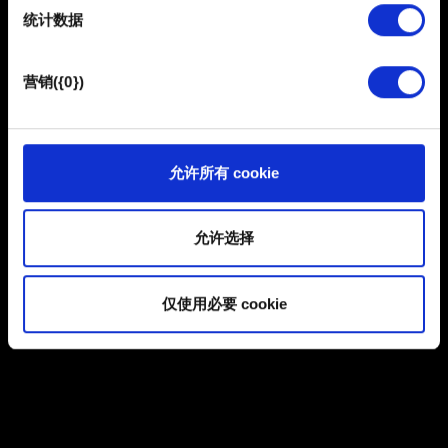
统计数据
馈，以便网站将更好地服务于您。例如帮助我们在社交媒
清除 Nintendo Switch 上的缓存
体上发现您，提供一些您可能会感兴趣的东西，我们偶尔
也可能与我们的合作伙伴分享我们的 Cookie 片段。但是，
推荐使用的 microSD 卡
营销({0})
使用所有这些非强制性的 Cookie 都需要提前获取您的许
游戏不接电源能玩多久？
可。
您可以在下面的"设置"菜单中找到有关我们使用 Cookie 的
允许所有 cookie
所有详细信息，并调整您对 Cookie 的偏好。一旦您了解了
崩溃
其中的内容并准备好继续，请点击"确定"。
允许选择
我的游戏会崩溃
仅使用必要 cookie