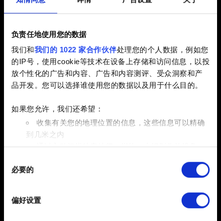
启动
基础版与完全版包含哪些内容？
负责任地使用您的数据
我们和
我们的 1022 家合作伙伴
处理您的个人数据，例如您
我没有 Micro SD 卡，可以在 e-shop 购买游戏
的IP号，使用cookie等技术在设备上存储和访问信息，以投
吗？
放个性化的广告和内容、广告和内容测评、受众洞察和产
游戏大小是多少/需要多少存储空间？
品开发。您可以选择谁使用您的数据以及用于什么目的。
如果您允许，我们还希望：
收集有关您的地理位置的信息，这些信息可以精确
存档
到几米之内
通过主动扫描特定特征（指纹）来识别您的设备
如何使用跨平台进度
同
在
细节部分
查找有关您的个人数据如何处理的更多信息，
关于存档的信息
必要的
意
并设置您的首选项。您可随时从Cookie声明中更改或撤回
选
您的同意事项。
择
偏好设置
部分需要使用 Cookies 的是为了让网站功能可用，而另一
性能
部分是非强制性的，可以为我们提供技术和内容相关的反