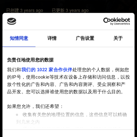
已创建 3 years ago 已更新 3 years ago
游戏支持的语言取决于所属地区和游戏版本。
知情同意
详情
广告设置
关于
在 Nintendo eShop 中可以检查是否有您需要的《巫师
3》语言包。请注意，语言包必须和您的所属地区以及游
戏版本匹配才能生效。
负责任地使用您的数据
我们和
我们的 1022 家合作伙伴
处理您的个人数据，例如您
如果希望我们检查您的游戏卡带所属地区，请提供卡带代
的IP号，使用cookie等技术在设备上存储和访问信息，以投
码。代码在卡带盒背面、条形码上方和游戏卡带上均有标
放个性化的广告和内容、广告和内容测评、受众洞察和产
注（例如 HAC-P-AURVL）。
品开发。您可以选择谁使用您的数据以及用于什么目的。
以数字方式下载的游戏版本和购买时 eShop 的所属地区关
如果您允许，我们还希望：
联。
收集有关您的地理位置的信息，这些信息可以精确
到几米之内
通过主动扫描特定特征（指纹）来识别您的设备