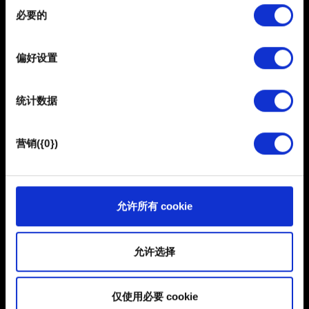
需要帮助？
同
在
细节部分
查找有关您的个人数据如何处理的更多信息，
必要的
意
并设置您的首选项。您可随时从Cookie声明中更改或撤回
选
您的同意事项。
联系我们
择
偏好设置
部分需要使用 Cookies 的是为了让网站功能可用，而另一
部分是非强制性的，可以为我们提供技术和内容相关的反
统计数据
馈，以便网站将更好地服务于您。例如帮助我们在社交媒
体上发现您，提供一些您可能会感兴趣的东西，我们偶尔
也可能与我们的合作伙伴分享我们的 Cookie 片段。但是，
营销({0})
使用所有这些非强制性的 Cookie 都需要提前获取您的许
可。
简体中文
您可以在下面的"设置"菜单中找到有关我们使用 Cookie 的
允许所有 cookie
所有详细信息，并调整您对 Cookie 的偏好。一旦您了解了
保持联系
其中的内容并准备好继续，请点击"确定"。
允许选择
仅使用必要 cookie