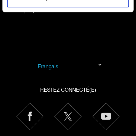
informations techniques et des retours sur le contenu
Mon jeu plante
consulté, pour pouvoir adapter le site à vos besoins. Par
exemple, ils peuvent nous aider à vous contacter via les
réseaux sociaux si nous avons des informations qui
peuvent vous intéresser. Parfois, nous partageons
également certains de nos cookies avec nos partenaires.
Cependant, ces cookies optionnels ne seront appliqués
qu'avec votre permission.
Français
Vous pouvez consulter tous les détails sur notre
utilisation des cookies et modifier vos préférences dans
le menu "Paramètres" ci-dessous.
RESTEZ CONNECTÉ(E)