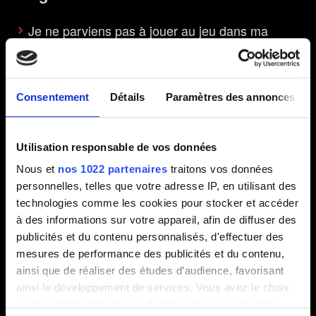
Je ne parviens pas à jouer au jeu dans ma
langue
Consentement
Détails
Paramètres des annonces
Lancement
Utilisation responsable de vos données
Que contiennent le jeu de base et la
Nous et
nos 1022 partenaires
traitons vos données
Complete Edition ?
personnelles, telles que votre adresse IP, en utilisant des
Puis-je acheter le jeu sur l'eShop si je ne
technologies comme les cookies pour stocker et accéder
possède pas de carte microSD ?
à des informations sur votre appareil, afin de diffuser des
Quelle est la taille du jeu et quel est l'espace de
publicités et du contenu personnalisés, d'effectuer des
mesures de performance des publicités et du contenu,
stockage requis ?
ainsi que de réaliser des études d’audience, favorisant
ainsi le développement de services. Vous avez le choix
quant à l'utilisation de vos données et à leurs finalités.