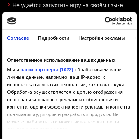
Не удаётся запустить игру на своём языке
Запуск игры
Согласие
Подробности
Настройки рекламы
О
Что входит в базовую игру и в полное
издание?
Ответственное использование ваших данных
Смогу ли я купить игру в eShop, если у меня
Мы и
наши партнеры (1022)
обрабатываем ваши
нет карты microSD?
личные данные, например, ваш IP-адрес, с
использованием таких технологий, как файлы куки.
Сколько места занимает игра?
Обработка осуществляется с целью отображения
персонализированных рекламных объявления и
контента, оценки эффективности рекламы и контента,
Сохранения
понимания аудитории и разработки продукта. Вы
можете выбирать, кто может использовать ваши
данные и для каких целей.
Как использовать межплатформенное
Выбор