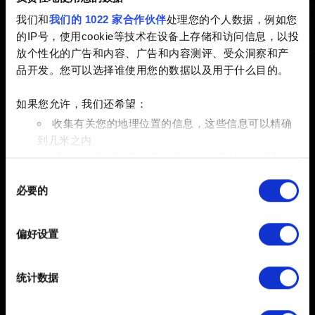
我们和
我们的 1022 家合作伙伴
处理您的个人数据，例如您
已创建 6 years ago 已更新 7 months ago
的IP号，使用cookie等技术在设备上存储和访问信息，以投
放个性化的广告和内容、广告和内容测评、受众洞察和产
对于 Switch 上的《巫师 3》，我们推荐使用速度等级 A1
品开发。您可以选择谁使用您的数据以及用于什么目的。
和 V30 的 micro SD 卡。
如果您允许，我们还希望：
收集有关您的地理位置的信息，这些信息可以精确
到几米之内
通过主动扫描特定特征（指纹）来识别您的设备
同
在
细节部分
查找有关您的个人数据如何处理的更多信息，
必要的
意
并设置您的首选项。您可随时从Cookie声明中更改或撤回
选
您的同意事项。
择
偏好设置
简体中文
部分需要使用 Cookies 的是为了让网站功能可用，而另一
保持联系
部分是非强制性的，可以为我们提供技术和内容相关的反
统计数据
馈，以便网站将更好地服务于您。例如帮助我们在社交媒
体上发现您，提供一些您可能会感兴趣的东西，我们偶尔
也可能与我们的合作伙伴分享我们的 Cookie 片段。但是，