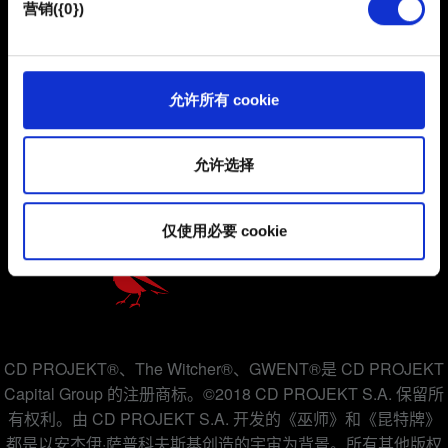
营销({0})
使用所有这些非强制性的 Cookie 都需要提前获取您的许
可。
用户协议
您可以在下面的"设置"菜单中找到有关我们使用 Cookie 的
允许所有 cookie
所有详细信息，并调整您对 Cookie 的偏好。一旦您了解了
隐私政策
其中的内容并准备好继续，请点击"确定"。
COOKIE 政策
允许选择
仅使用必要 cookie
CD PROJEKT®、The Witcher®、GWENT®是 CD PROJEKT
Capital Group 的注册商标。©2018 CD PROJEKT S.A. 保留所
有权利。由 CD PROJEKT S.A. 开发的《巫师》和《昆特牌》
都是以安杰伊·萨普科夫斯基创造的宇宙为背景。所有其他版权