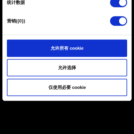
统计数据
馈，以便网站将更好地服务于您。例如帮助我们在社交媒
体上发现您，提供一些您可能会感兴趣的东西，我们偶尔
浏览
也可能与我们的合作伙伴分享我们的 Cookie 片段。但是，
营销({0})
使用所有这些非强制性的 Cookie 都需要提前获取您的许
可。
提交
您可以在下面的"设置"菜单中找到有关我们使用 Cookie 的
允许所有 cookie
所有详细信息，并调整您对 Cookie 的偏好。一旦您了解了
有关个人数据的信息
其中的内容并准备好继续，请点击"确定"。
允许选择
仅使用必要 cookie