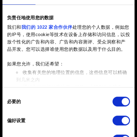
2.31 (最新)
2.3
1.63
负责任地使用您的数据
其他
我们和
我们的 1022 家合作伙伴
处理您的个人数据，例如您
电子邮件（请不要输入错别字！）
的IP号，使用cookie等技术在设备上存储和访问信息，以投
放个性化的广告和内容、广告和内容测评、受众洞察和产
品开发。您可以选择谁使用您的数据以及用于什么目的。
如果您允许，我们还希望：
问题的简短描述
收集有关您的地理位置的信息，这些信息可以精确
到几米之内
通过主动扫描特定特征（指纹）来识别您的设备
同
在
细节部分
查找有关您的个人数据如何处理的更多信息，
0/20
必要的
意
并设置您的首选项。您可随时从Cookie声明中更改或撤回
选
您的同意事项。
添加文件
择
偏好设置
部分需要使用 Cookies 的是为了让网站功能可用，而另一
您可以在报告中附带文件。比如图形问题的截图。限制大小：
部分是非强制性的，可以为我们提供技术和内容相关的反
12 MB。