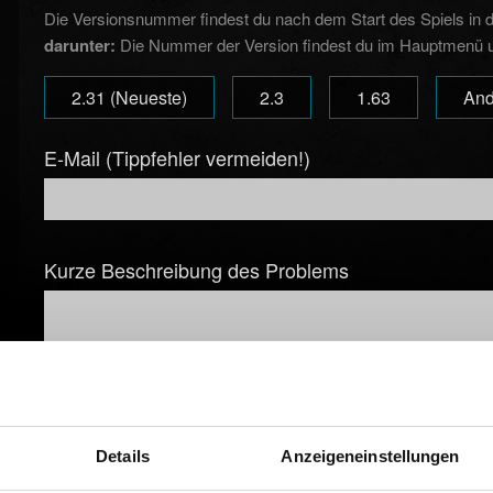
Die Versionsnummer findest du nach dem Start des Spiels in
darunter:
Die Nummer der Version findest du im Hauptmenü un
2.31 (Neueste)
2.3
1.63
And
E-Mail (Tippfehler vermeiden!)
Kurze Beschreibung des Problems
Datei hinzufügen
Details
Anzeigeneinstellungen
Du kannst deinem Bericht eine Datei anhängen, z.B. bei Grafi