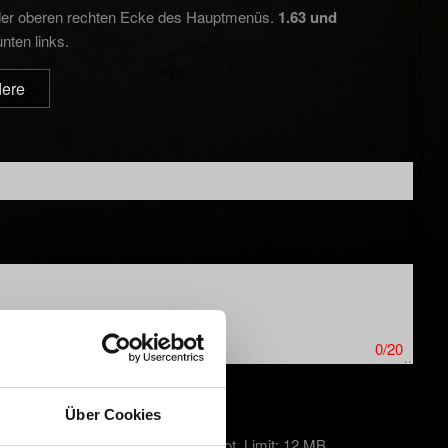
 der oberen rechten Ecke des Hauptmenüs.
1.63 und
ten links.
ere
0/20
Über Cookies
kproblemen auf PC einen Screenshot. Limit: 12 MB.