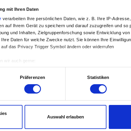
g mit Ihren Daten
Durchsuchen
r
verarbeiten Ihre persönlichen Daten, wie z. B. Ihre IP-Adresse,
en auf Ihrem Gerät zu speichern und darauf zuzugreifen und so 
DXDiag-Bericht hochladen
ung und Inhalten, Zielgruppenforschung sowie Entwicklung von
Um einen solchen Bericht zu erstellen, drücke die Windows-Tas
 Ihre Daten für welche Zwecke nutzt. Sie können Ihre Einwilligun
sich öffnenden Fenster auf "Alle Informationen speichern ..."
 auf das Privacy Trigger Symbol ändern oder widerrufen
Durchsuchen
n wir auch gerne:
re geografische Lage erfassen, welche bis auf einige Meter gen
es Scannen nach bestimmten Merkmalen (Fingerprinting) identifi
Präferenzen
Statistiken
ie Ihre persönlichen Daten verarbeitet werden, und legen Sie I
 die Seiten-Features ordentlich funktionieren, andere sind optio
Abschicken
ogenem Feedback, um die Bedienung der Seite für dich angeneh
ies
Auswahl erlauben
ispiel wenn wir dir über Social-Media-Kanäle etwas Interessante
e unserer Cookies an unsere Partner weiter. Jeder dieser optiona