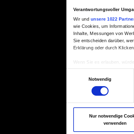
Verantwortungsvoller Umgan
Wir und
unsere 1022 Partne
wie Cookies, um Information
Inhalte, Messungen von Werb
Sie entscheiden darüber, wer
Erklärung oder durch Klicken
Wenn Sie es erlauben, würde
Informationen über Ih
Einwilligungsauswahl
Ihr Gerät durch aktiv
Notwendig
Erfahren Sie mehr darüber, w
Einzelheiten
fest.
Einige werden benötigt, damit
technischem und Inhalts-bez
Nur notwendige Cook
besser zu erreichen – zum Be
verwenden
wir gegebenenfalls auch Teil