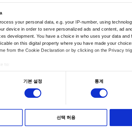
첨부 파일의 크기는 최대 12MB입니다.
a
찾아보기
ocess your personal data, e.g. your IP-number, using technolog
ur device in order to serve personalized ads and content, ad a
DXDiag 보고서 업로드
ces development. You have a choice in who uses your data and 
licable on this digital property where you have made your choic
보고서를 생성하려면 Windows 키와 R 키를 동시에 눌러 열린 
e from the Cookie Declaration or by clicking on the Privacy trig
창에서 "모든 정보 저장..."을 클릭하세요.
e to:
찾아보기
bout your geographical location which can be accurate to within 
 actively scanning it for specific characteristics (fingerprinting)
기본 설정
통계
 personal data is processed and set your preferences in the
det
적으로 이용하기 위해 필요합니다. 그 밖의 쿠키는 선택적이며, 
웹사이트 이용 환경을 개선하기 위해 사용됩니다. 예를 들어, 소셜
보내기
를 파악하기 위해 쿠키의 일부를 저희 파트너와 공유할 수도 있습니
선택 허용
우에는 사용자의 동의를 구할 것입니다.