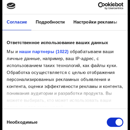
microSD
Согласие
Подробности
Настройки рекламы
О
Создано 6 лет назад Обновлено 8 месяцев назад
Для игры в
Ведьмак 3
на Switch мы рекомендуем
Ответственное использование ваших данных
использовать карту microSD классов A1 и V30 или
Мы и
наши партнеры (1022)
обрабатываем ваши
выше.
личные данные, например, ваш IP-адрес, с
использованием таких технологий, как файлы куки.
Обработка осуществляется с целью отображения
Нужна помощь?
персонализированных рекламных объявления и
контента, оценки эффективности рекламы и контента,
понимания аудитории и разработки продукта. Вы
Свяжитесь с нами
можете выбирать, кто может использовать ваши
данные и для каких целей.
Выбор
Если вы разрешите, мы также хотели бы:
Необходимые
согласия
собирать информацию о вашем