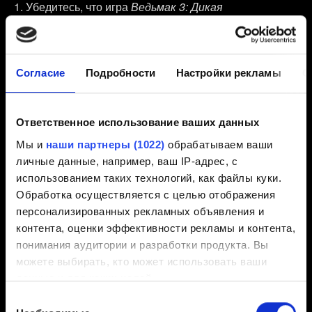
Убедитесь, что игра
Ведьмак 3: Дикая
Охота
обновлена до последней версии — она
указана в главном меню игры под заголовком.
Выберите
Мои награды
.
Согласие
Подробности
Настройки рекламы
О
Привяжите копию игры к своей учётной записи CD
PROJEKT RED, следуя инструкции на экране.
Ответственное использование ваших данных
После подключения межплатформенное
Мы и
наши партнеры (1022)
обрабатываем ваши
сохранение будет работать по умолчанию. Также его
личные данные, например, ваш IP-адрес, с
можно включить или отключить в меню
Настройки
→
использованием таких технологий, как файлы куки.
Игровой процесс
→
Межплатформенное
Обработка осуществляется с целью отображения
сохранение
.
персонализированных рекламных объявления и
Откройте меню
Загрузить игру
и нажмите кнопку
контента, оценки эффективности рекламы и контента,
или клавишу для выбора опции
Межплатформенное
понимания аудитории и разработки продукта. Вы
сохранение
, которая находится в правом нижнем
можете выбирать, кто может использовать ваши
углу экрана.
данные и для каких целей.
Выбор
Создайте новое сохранение. Оно будет
Если вы разрешите, мы также хотели бы: