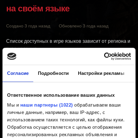
на своём языке
Создано 3 года назад Обновлено 3 года назад
Список доступных в игре языков зависит от региона и
типа издания.
Вы можете узнать, доступен ли для вас тот или иной
языковой пакет в игре «Ведьмак 3», в Nintendo eShop.
Согласие
Подробности
Настройки рекламы
О
Обратите внимание: необходимо, чтобы языковой
пакет соответствовал региону и типу издания вашей
игры.
Ответственное использование ваших данных
Мы и
наши партнеры (1022)
обрабатываем ваши
Мы можем проверить регион вашей игровой карты.
личные данные, например, ваш IP-адрес, с
Для этого предоставьте нам код, расположенный на
использованием таких технологий, как файлы куки.
обратной стороны коробки игры над штрихкодом или
Обработка осуществляется с целью отображения
на самой игровой карте (например, HAC-P-AURVL).
персонализированных рекламных объявления и