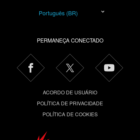
Você encontrará todos os detalhes sobre o uso de
cookies e poderá ajustar as suas preferências no menu
Português (BR)
"Configurações" abaixo.
PERMANEÇA CONECTADO
ACORDO DE USUÁRIO
POLÍTICA DE PRIVACIDADE
POLÍTICA DE COOKIES