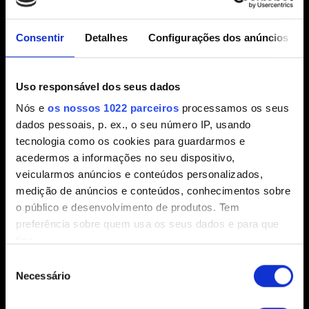
essa informação no menu principal do jogo, abaixo do
título.
Consentir
Detalhes
Configurações dos anúncios
Selecione
Minhas recompensas
.
Siga as instruções na tela para conectar o jogo à sua
Uso responsável dos seus dados
conta CD PROJEKT RED.
Nós e
os nossos 1022 parceiros
processamos os seus
Depois de conectado, a progressão entre plataformas
dados pessoais, p. ex., o seu número IP, usando
será ativada por padrão. Você também pode ativá-
tecnologia como os cookies para guardarmos e
la/desativá-la em
Opções
→
Jogabilidade
→
acedermos a informações no seu dispositivo,
Progressão entre plataformas
.
veicularmos anúncios e conteúdos personalizados,
Abra o menu
Carregar jogo
e aperte o botão/tecla
medição de anúncios e conteúdos, conhecimentos sobre
Progressão entre plataformas
exibido no canto direito
o público e desenvolvimento de produtos. Tem
do botão.
preferência sobre quem usa os seus dados e para que
fins.
Crie um novo jogo salvo. Ele carregará
Seleção
automaticamente para a nuvem e um ícone de nuvem
Se permitir, gostaríamos também de:
Necessário
de
aparecerá ao lado do nome do jogo salvo.
Recolher informações sobre a sua localização
consentimento
Inicie
The Witcher 3: Wild Hunt
na plataforma em que