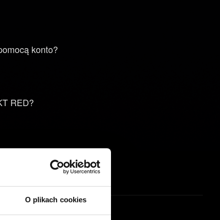
?
o pomocą konto?
EKT RED?
ej niż jedno?
yczne?
O plikach cookies