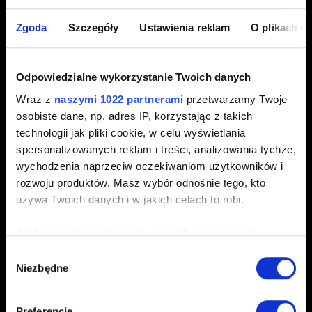
Zgoda
Szczegóły
Ustawienia reklam
O plikach c
3. Zweryfikuj swoją tożsamość za pomocą dowolnej z
dostępnych opcji.
Odpowiedzialne wykorzystanie Twoich danych
4. Kliknij „Poproś o usunięcie konta” i potwierdź swoje
Wraz z
naszymi 1022 partnerami
przetwarzamy Twoje
działanie.
osobiste dane, np. adres IP, korzystając z takich
technologii jak pliki cookie, w celu wyświetlania
spersonalizowanych reklam i treści, analizowania tychże,
wychodzenia naprzeciw oczekiwaniom użytkowników i
rozwoju produktów. Masz wybór odnośnie tego, kto
używa Twoich danych i w jakich celach to robi.
Jeśli wyrazisz na to zgodę, chcielibyśmy również:
Gromadzić dane dotyczące Twojej lokalizacji
Wybór
Niezbędne
geograficznej z dokładnością nawet do kilku metrów
zgody
Identyfikować Twoje urządzenie, aktywnie
analizując charakteryzującego je zbiory danych
Preferencje