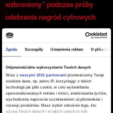
wzbroniony” podczas próby
odebrania nagród cyfrowych
Utworzony 2 lata temu Zaktualizowany 1 rok temu
Zobacz, jak odebrać cyfrowe nagrody za posiadanie
Zgoda
Szczegóły
Ustawienia reklam
O plikach c
naszych gier tutaj:
Cyberpunk 2077
,
Wiedźmin 3: Dziki
Gon
.
Odpowiedzialne wykorzystanie Twoich danych
Uwaga:
Aby mieć dostęp do nagród, musisz uruchomić
grę i zalogować się do REDlaunchera (PC) lub Moich
Wraz z
naszymi 1022 partnerami
przetwarzamy Twoje
Nagród w menu głównym (konsole) za pomocą swojego
osobiste dane, np. adres IP, korzystając z takich
konta CD PROJEKT RED. Powiązanie Twojego konta
technologii jak pliki cookie, w celu wyświetlania
spersonalizowanych reklam i treści, analizowania tychże,
PlayStation, Microsoft lub Steam poprzez panel
wychodzenia naprzeciw oczekiwaniom użytkowników i
zarządzania kontem CD PROJEKT RED nie zapewni Ci
rozwoju produktów. Masz wybór odnośnie tego, kto
dostępu do nagród.
używa Twoich danych i w jakich celach to robi.