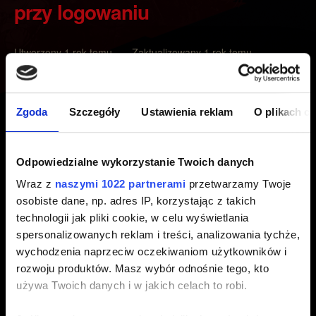
przy logowaniu
Utworzony 1 rok temu Zaktualizowany 1 rok temu
Jeśli pojawia się błąd "Strona wygasła"/"Działanie
wygasło" kiedy próbujesz się zalogować, spróbuj
Zgoda
Szczegóły
Ustawienia reklam
O plikach c
poniższych kroków i i sprawdź, czy problem nadal
występuje:
Odpowiedzialne wykorzystanie Twoich danych
Wyłącz VPN, jeśli go używasz.
Wraz z
naszymi 1022 partnerami
przetwarzamy Twoje
Użyj innego połączenia internetowego, najlepiej od
osobiste dane, np. adres IP, korzystając z takich
innego dostawcy usług internetowych.
technologii jak pliki cookie, w celu wyświetlania
spersonalizowanych reklam i treści, analizowania tychże,
Wyczyść pamięć podręczną i pliki cookie
wychodzenia naprzeciw oczekiwaniom użytkowników i
przeglądarki.
rozwoju produktów. Masz wybór odnośnie tego, kto
Zresetuj ustawienia przeglądarki do domyślnych.
używa Twoich danych i w jakich celach to robi.
Użyj innej przeglądarki (w tym celu będziesz musiał