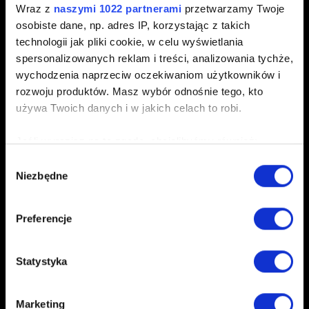
Wraz z
naszymi 1022 partnerami
przetwarzamy Twoje
osobiste dane, np. adres IP, korzystając z takich
technologii jak pliki cookie, w celu wyświetlania
spersonalizowanych reklam i treści, analizowania tychże,
wychodzenia naprzeciw oczekiwaniom użytkowników i
rozwoju produktów. Masz wybór odnośnie tego, kto
używa Twoich danych i w jakich celach to robi.
Jeśli wyrazisz na to zgodę, chcielibyśmy również:
Gromadzić dane dotyczące Twojej lokalizacji
Wybór
Niezbędne
geograficznej z dokładnością nawet do kilku metrów
zgody
Identyfikować Twoje urządzenie, aktywnie
analizując charakteryzującego je zbiory danych
Preferencje
(fingerprinting, czyli wirtualny odcisk palca)
Dowiedz się więcej odnośnie tego, jak Twoje osobiste
Statystyka
dane są przetwarzane oraz ustaw własne preferencje w
sekcji szczegółów
. W Deklaracji plików cookie możesz
zmienić lub wycofać swoją zgodę w dowolnej chwili.
Marketing