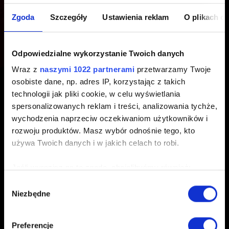
moim kontem CD PROJEKT
Zgoda
Szczegóły
Ustawienia reklam
O plikach c
RED?
Odpowiedzialne wykorzystanie Twoich danych
Utworzony 1 rok temu Zaktualizowany 1 rok temu
Wraz z
naszymi 1022 partnerami
przetwarzamy Twoje
osobiste dane, np. adres IP, korzystając z takich
Każde konto CD PROJEKT RED można powiązać z
technologii jak pliki cookie, w celu wyświetlania
wieloma Kontami Platform, ale z każdej platformy można
spersonalizowanych reklam i treści, analizowania tychże,
powiązać tylko jedno (np. jedno dla Steam, jedno dla
wychodzenia naprzeciw oczekiwaniom użytkowników i
Xbox, jedno dla PlayStation itd.).
rozwoju produktów. Masz wybór odnośnie tego, kto
używa Twoich danych i w jakich celach to robi.
Jeśli wyrazisz na to zgodę, chcielibyśmy również:
Gromadzić dane dotyczące Twojej lokalizacji
Wybór
Niezbędne
geograficznej z dokładnością nawet do kilku metrów
zgody
Identyfikować Twoje urządzenie, aktywnie
Polski
analizując charakteryzującego je zbiory danych
Preferencje