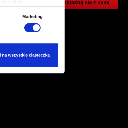
Skontaktuj się z nami
kilku metrów
ch (fingerprinting, czyli
Marketing
sne preferencje w
sekcji
j chwili.
ołecznościowe i analizować
artnerom społecznościowym,
 na wszystkie ciasteczka
anymi od Ciebie lub
dasz się na używanie plików