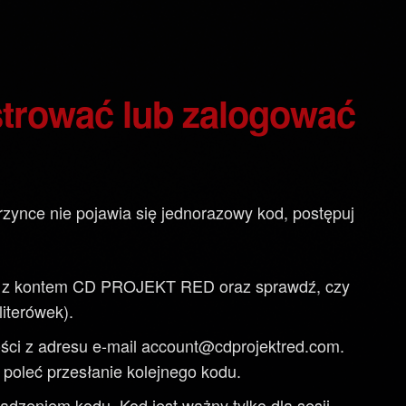
estrować lub zalogować
skrzynce nie pojawia się jednorazowy kod, postępuj
ną z kontem CD PROJEKT RED oraz sprawdź, czy
literówek).
ści z adresu e-mail account@cdprojektred.com.
e poleć przesłanie kolejnego kodu.
dzeniem kodu. Kod jest ważny tylko dla sesji,