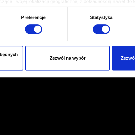
Potrzebujesz
zące Twojej lokalizacji geograficznej z dokładnością nawet do 
pomocy?
rządzenie, aktywnie analizując charakteryzującego je zbiory dany
Preferencje
Statystyka
 tego, jak Twoje osobiste dane są przetwarzane oraz ustaw wła
plików cookie możesz zmienić lub wycofać swoją zgodę w dowolne
do spersonalizowania treści i reklam, aby oferować funkcje sp
ormacje o tym, jak korzystasz z naszej witryny, udostępniamy p
zbędnych
Zezwól na wybór
Zezwól
Partnerzy mogą połączyć te informacje z innymi danymi otrzym
nia z ich usług. Kontynuując korzystanie z naszej witryny, zga