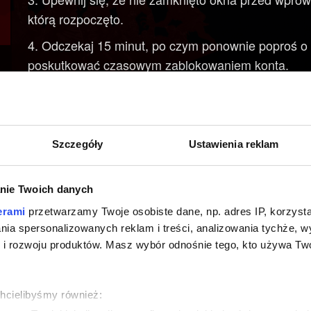
którą rozpoczęto.
Odczekaj 15 minut, po czym ponownie poproś o 
poskutkować czasowym zablokowaniem konta.
Jeśli powyższe kroki nie pomagają, powiadom sw
wiadomości z adresu accounts@cdprojektred.com.
Szczegóły
Ustawienia reklam
Jeśli podczas wprowadzania kodu zabezpieczające
jest błędny lub stracił ważność. Spróbuj ponownie i
prawidłowy”, upewnij się, że wprowadzasz najnows
nie Twoich danych
pocztowej (w przypadku, gdy poprosiłeś o kilka ko
erami
przetwarzamy Twoje osobiste dane, np. adres IP, korzystaj
który otrzymałeś w swojej skrzynce pocztowej nie dzi
lania spersonalizowanych reklam i treści, analizowania tychże,
ponownie.
 rozwoju produktów. Masz wybór odnośnie tego, kto używa Twoi
chcielibyśmy również: