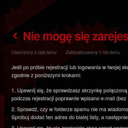
Nie mogę się zarej
Utworzony 2 lata temu Zaktualizowany 1 rok temu
Jeśli po próbie rejestracji lub logowania w twojej 
zgodnie z poniższymi krokami:
Upewnij się, że sprawdzasz skrzynkę połączo
podczas rejestracji poprawnie wpisano e-mail (bez 
Sprawdź, czy w folderze spamu nie ma wiadomo
Spróbuj dodać ten adres do białej listy, a następni
Upewnij się, że nie zamknięto okna przed wprowa