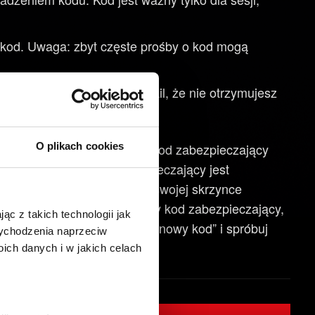
kod. Uwaga: zbyt częste prośby o kod mogą
ojego dostawcę usług e-mail, że nie otrzymujesz
O plikach cookies
go pojawia się komunikat „Kod zabezpieczający
 upewnij się, że kod zabezpieczający jest
zy kod, który otrzymałeś w swojej skrzynce
dów z rzędu). Jeśli najnowszy kod zabezpieczający,
ąc z takich technologii jak
ała, kliknij przycisk „Wyślij nowy kod” i spróbuj
 wychodzenia naprzeciw
ch danych i w jakich celach