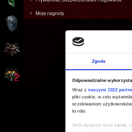
Moje nagrody
Zgoda
Odpowiedzialne wykorzysta
Wraz z
naszymi 1022 partn
pliki cookie, w celu wyświet
oczekiwaniom użytkowników i
to robi.
Jeśli wyrazisz na to zgodę, 