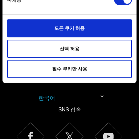
Find out more about how your personal data is processed
도움이 필요하신가요?
and set your preferences in the
details section
.
일부 쿠키는 웹 사이트를 정상적으로 이용하기 위해
모든 쿠키 허용
문의
필요합니다. 그 밖의 쿠키는 선택적이며, 당사에 콘텐츠
관련 기술적 피드백을 제공하여 사용자의 웹사이트 이용
환경을 개선하기 위해 사용됩니다. 예를 들어, 소셜
선택 허용
미디어를 통해 사용자와 소통할 경우, 사용자의 선호도를
파악하기 위해 쿠키의 일부를 저희 파트너와 공유할 수도
필수 쿠키만 사용
있습니다. 물론, 이처럼 선택적으로 쿠키를 사용할
경우에는 사용자의 동의를 구할 것입니다.
쿠키 사용에 관한 세부 사항이나 관련 설정은 아래의
한국어
"Settings" 메뉴에서 확인할 수 있습니다.
SNS 접속