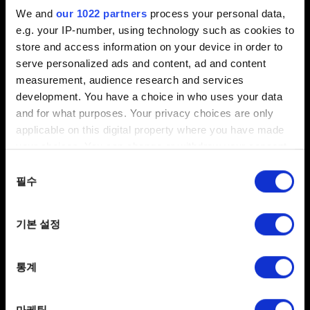
연결되면 크로스 진행도가 기본으로 활성화됩니다.
We and
our 1022 partners
process your personal data,
옵션
→
게임 플레이
→
크로스 진행도
에서 켜고 끌 수도
e.g. your IP-number, using technology such as cookies to
있습니다.
store and access information on your device in order to
serve personalized ads and content, ad and content
게임 불러오기
메뉴를 열고 오른쪽 구석에 표시된
measurement, audience research and services
크로스 진행도
버튼/키를 누릅니다.
development. You have a choice in who uses your data
새 저장 파일을 작성하면 클라우드에 자동으로
and for what purposes. Your privacy choices are only
업로드되고 저장 이름 옆에 클라우드 아이콘이
applicable on this digital property where you have made
나타납니다.
your choices. You can change or withdraw your consent
any time from the Cookie Declaration or by clicking on
게임을 계속 플레이하고 싶은 플랫폼에서
더 위쳐 3:
동의
the Privacy trigger icon.
필수
선택
와일드 헌트
를 실행하고
내 보상
을 선택합니다.
3단계의 지침에 따라 게임을 동일한 CD PROJEKT
If you allow, we would also like to:
기본 설정
RED 계정에 연결합니다.
Collect information about your geographical
location which can be accurate to within several
업로드한 저장 파일은
게임 불러오기
메뉴에서 확인할
meters
통계
수 있습니다.
Identify your device by actively scanning it for
specific characteristics (fingerprinting)
마케팅